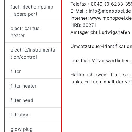
Telefax : 0049-(0)6233-3
fuel injection pump
E-Mail : info@monopoel.de
- spare part
Internet: www.monopoel.de
HRB: 60271
electrical fuel
Amtsgericht Ludwigshafen
heater
Umsatzsteuer-Identifikat
electric/instrumenta
tion/control
Inhaltlich Verantwortliche
filter
Haftungshinweis: Trotz sorg
Links. Für den Inhalt der ve
filter heater
filter head
filtration
glow plug