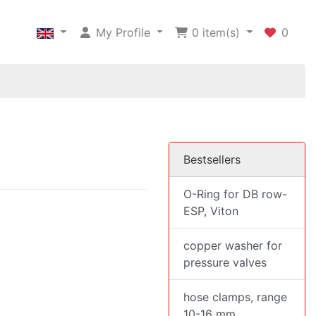
My Profile
0
item(s)
0
Bestsellers
O-Ring for DB row-
ESP, Viton
copper washer for
pressure valves
hose clamps, range
10-16 mm