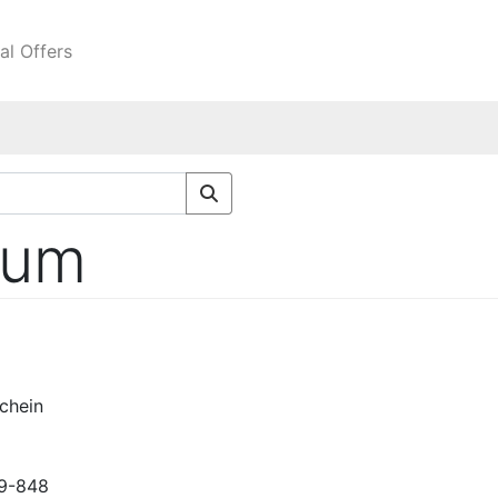
al Offers
sum
chein
59-848