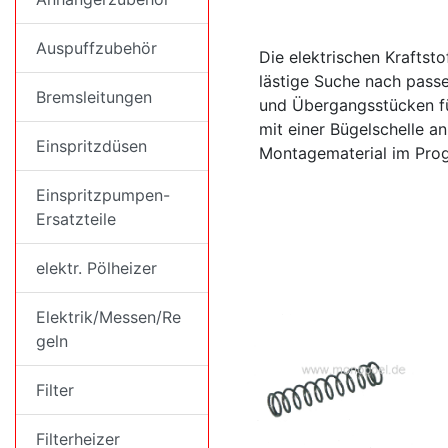
Auspuffzubehör
Die elektrischen Krafts
lästige Suche nach pass
Bremsleitungen
und Übergangsstücken fü
mit einer Bügelschelle a
Einspritzdüsen
Montagematerial im Pro
Einspritzpumpen-
Ersatzteile
elektr. Pölheizer
Elektrik/Messen/Re
geln
Filter
Filterheizer