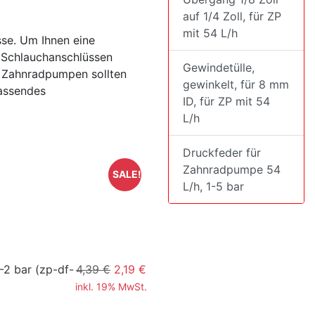
auf 1/4 Zoll, für ZP
mit 54 L/h
sse. Um Ihnen eine
n Schlauchanschlüssen
Gewindetülle,
e Zahnradpumpen sollten
gewinkelt, für 8 mm
passendes
ID, für ZP mit 54
L/h
Druckfeder für
Zahnradpumpe 54
SALE!
L/h, 1-5 bar
-2 bar
(zp-df-
4,39 €
2,19 €
inkl. 19% MwSt.