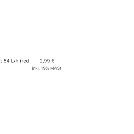
it 54 L/h
(red-
2,99 €
inkl. 19% MwSt.