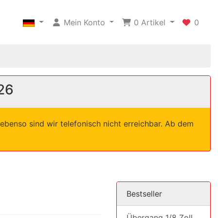
Mein Konto
0
Artikel
0
26
ebenso sind wir telefonisch nicht erreichbar. Ab dem
Bestseller
Übergang 1/8 Zoll