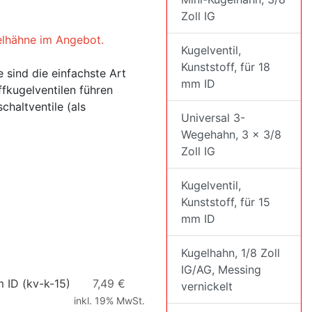
Zoll IG
gelhähne im Angebot.
Kugelventil,
Kunststoff, für 18
e sind die einfachste Art
mm ID
fkugelventilen führen
haltventile (als
Universal 3-
Wegehahn, 3 x 3/8
Zoll IG
Kugelventil,
Kunststoff, für 15
mm ID
Kugelhahn, 1/8 Zoll
IG/AG, Messing
m ID
(kv-k-15)
7,49 €
vernickelt
inkl. 19% MwSt.