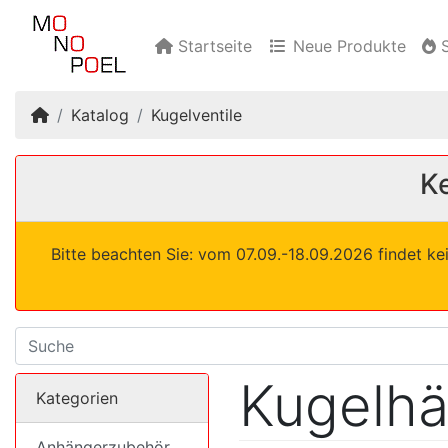
Startseite
Neue Produkte
S
Startseite
Katalog
Kugelventile
Ke
Bitte beachten Sie: vom 07.09.-18.09.2026 findet ke
Kugelh
Kategorien
Anhängerzubehör