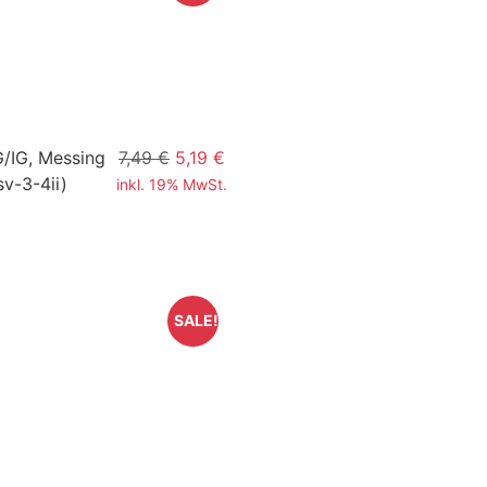
G/IG, Messing
7,49 €
5,19 €
v-3-4ii)
inkl. 19% MwSt.
SALE!