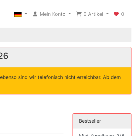
Mein Konto
0
Artikel
0
26
ebenso sind wir telefonisch nicht erreichbar. Ab dem
Bestseller
Mini-Kugelhahn, 3/8