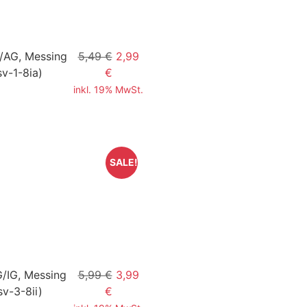
G/AG, Messing
5,49 €
2,99
v-1-8ia)
€
inkl. 19% MwSt.
SALE!
G/IG, Messing
5,99 €
3,99
v-3-8ii)
€