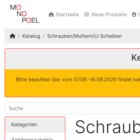
Startseite
Neue Produkte
S
Startseite
Katalog
Schrauben/Muttern/U-Scheiben
Ke
Bitte beachten Sie: vom 07.09.-18.09.2026 findet ke
Schraub
Kategorien
Anhängerzubehör