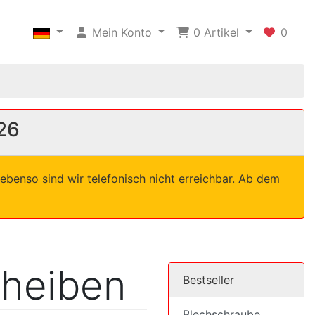
Mein Konto
0
Artikel
0
26
ebenso sind wir telefonisch nicht erreichbar. Ab dem
heiben
Bestseller
Blechschraube,