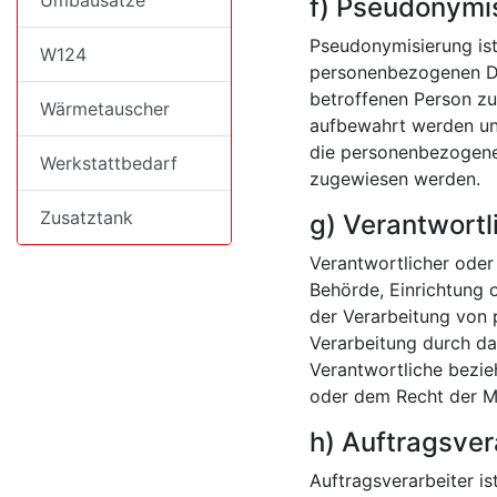
Umbausätze
f) Pseudonymi
Pseudonymisierung ist
W124
personenbezogenen Dat
betroffenen Person zu
Wärmetauscher
aufbewahrt werden un
die personenbezogenen 
Werkstattbedarf
zugewiesen werden.
Zusatztank
g) Verantwortl
Verantwortlicher oder 
Behörde, Einrichtung 
der Verarbeitung von 
Verarbeitung durch da
Verantwortliche bezi
oder dem Recht der M
h) Auftragsver
Auftragsverarbeiter is