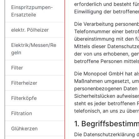
erforderlich und besteht fü
Einspritzpumpen-
Einwilligung der betroffene
Ersatzteile
Die Verarbeitung personenb
elektr. Pölheizer
Telefonnummer einer betrof
übereinstimmung mit den f
Elektrik/Messen/Re
Mittels dieser Datenschutz
geln
der von uns erhobenen, ge
betroffene Personen mittel
Filter
Die Monopoel GmbH hat als 
Maßnahmen umgesetzt, um ei
Filterheizer
personenbezogenen Daten s
Sicherheitslücken aufweise
Filterköpfe
steht es jeder betroffenen
telefonisch, an uns zu überm
Filtration
1. Begriffsbesti
Glühkerzen
Die Datenschutzerklärung d