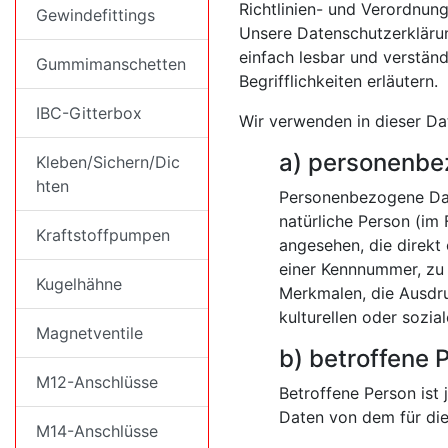
Richtlinien- und Verordnu
Gewindefittings
Unsere Datenschutzerklärun
einfach lesbar und verstän
Gummimanschetten
Begrifflichkeiten erläutern.
IBC-Gitterbox
Wir verwenden in dieser Da
a) personenbe
Kleben/Sichern/Dic
hten
Personenbezogene Daten
natürliche Person (im 
Kraftstoffpumpen
angesehen, die direkt
einer Kennnummer, zu
Kugelhähne
Merkmalen, die Ausdru
kulturellen oder sozial
Magnetventile
b) betroffene 
M12-Anschlüsse
Betroffene Person ist 
Daten von dem für die
M14-Anschlüsse