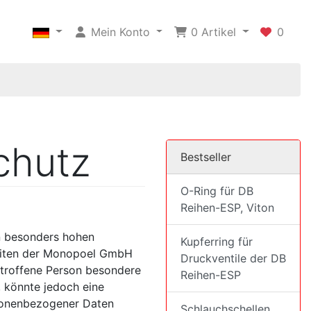
Mein Konto
0
Artikel
0
chutz
Bestseller
O-Ring für DB
Reihen-ESP, Viton
en besonders hohen
Kupferring für
seiten der Monopoel GmbH
Druckventile der DB
etroffene Person besondere
Reihen-ESP
 könnte jedoch eine
rsonenbezogener Daten
Schlauchschellen,