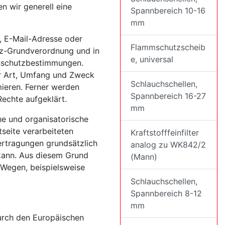
n wir generell eine
Spannbereich 10-16
mm
, E-Mail-Adresse oder
Flammschutzscheib
utz-Grundverordnung und in
e, universal
nschutzbestimmungen.
er Art, Umfang und Zweck
Schlauchschellen,
ieren. Ferner werden
Spannbereich 16-27
Rechte aufgeklärt.
mm
he und organisatorische
seite verarbeiteten
Kraftstofffeinfilter
rtragungen grundsätzlich
analog zu WK842/2
 kann. Aus diesem Grund
(Mann)
 Wegen, beispielsweise
Schlauchschellen,
Spannbereich 8-12
mm
urch den Europäischen