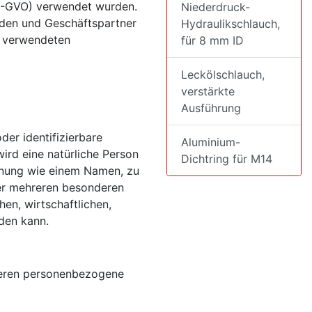
S-GVO) verwendet wurden.
Niederdruck-
unden und Geschäftspartner
Hydraulikschlauch,
e verwendeten
für 8 mm ID
Leckölschlauch,
verstärkte
Ausführung
der identifizierbare
Aluminium-
wird eine natürliche Person
Dichtring für M14
ennung wie einem Namen, zu
er mehreren besonderen
en, wirtschaftlichen,
rden kann.
, deren personenbezogene