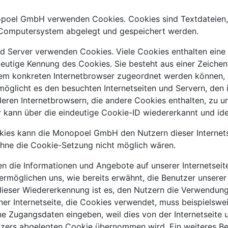
nopoel GmbH verwenden Cookies. Cookies sind Textdateien,
 Computersystem abgelegt und gespeichert werden.
und Server verwenden Cookies. Viele Cookies enthalten ein
deutige Kennung des Cookies. Sie besteht aus einer Zeiche
 dem konkreten Internetbrowser zugeordnet werden können,
möglicht es den besuchten Internetseiten und Servern, den 
eren Internetbrowsern, die andere Cookies enthalten, zu un
 kann über die eindeutige Cookie-ID wiedererkannt und iden
ies kann die Monopoel GmbH den Nutzern dieser Internets
 ohne die Cookie-Setzung nicht möglich wären.
en die Informationen und Angebote auf unserer Internetseit
rmöglichen uns, wie bereits erwähnt, die Benutzer unserer 
eser Wiedererkennung ist es, den Nutzern die Verwendung 
iner Internetseite, die Cookies verwendet, muss beispielswe
eine Zugangsdaten eingeben, weil dies von der Internetseit
ers abgelegten Cookie übernommen wird. Ein weiteres Beis