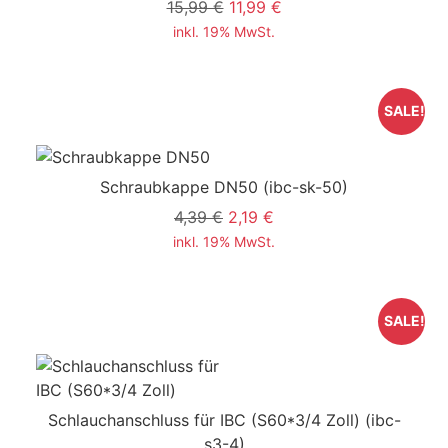
15,99 €
11,99 €
inkl. 19% MwSt.
SALE!
Schraubkappe DN50
(ibc-sk-50)
4,39 €
2,19 €
inkl. 19% MwSt.
SALE!
Schlauchanschluss für IBC (S60*3/4 Zoll)
(ibc-
s3-4)