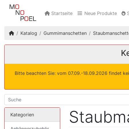
Startseite
Neue Produkte
S
Startseite
Katalog
Gummimanschetten
Staubmanschett
Ke
Bitte beachten Sie: vom 07.09.-18.09.2026 findet ke
Staubma
Kategorien
Anhängerzubehör