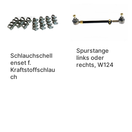
Spurstange
Schlauchschell
links oder
enset f.
rechts, W124
Kraftstoffschlau
ch