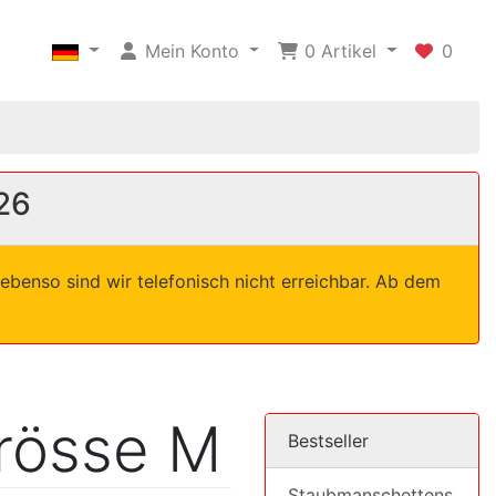
Mein Konto
0
Artikel
0
26
ebenso sind wir telefonisch nicht erreichbar. Ab dem
rösse M
Bestseller
Staubmanschettens