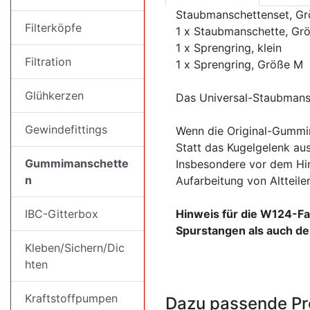
Staubmanschettenset, Gr
Filterköpfe
1 x Staubmanschette, Gr
1 x Sprengring, klein
Filtration
1 x Sprengring, Größe M
Glühkerzen
Das Universal-Staubmansc
Gewindefittings
Wenn die Original-Gummim
Statt das Kugelgelenk au
Gummimanschette
Insbesondere vor dem Hin
n
Aufarbeitung von Altteil
IBC-Gitterbox
Hinweis für die W124-Fa
Spurstangen als auch de
Kleben/Sichern/Dic
hten
Kraftstoffpumpen
Dazu passende Pr