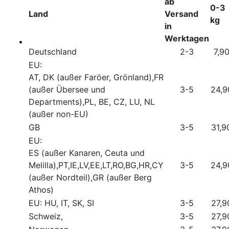
ab
0-3
Land
Versand
kg
in
Werktagen
Deutschland
2-3
7,9
EU:
AT, DK (außer Faröer, Grönland),FR
(außer Übersee und
3-5
24,9
Departments),PL, BE, CZ, LU, NL
(außer non-EU)
GB
3-5
31,9
EU:
ES (außer Kanaren, Ceuta und
Melilla),PT,IE,LV,EE,LT,RO,BG,HR,CY
3-5
24,9
(außer Nordteil),GR (außer Berg
Athos)
EU: HU, IT, SK, SI
3-5
27,9
Schweiz,
3-5
27,9