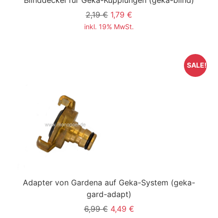
Blinddeckel für Geka-Kupplungen
(geka-blind)
2,19 €
1,79 €
inkl. 19% MwSt.
SALE!
Adapter von Gardena auf Geka-System
(geka-
gard-adapt)
6,99 €
4,49 €