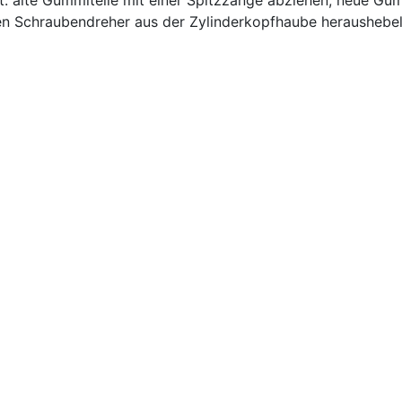
ht: alte Gummiteile mit einer Spitzzange abziehen, neue Gum
en Schraubendreher aus der Zylinderkopfhaube heraushebel