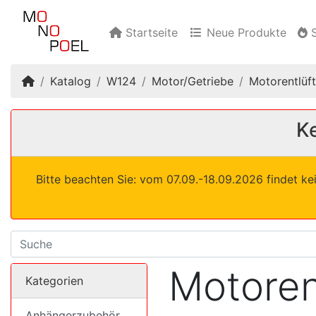
Startseite
Neue Produkte
S
Startseite
Katalog
W124
Motor/Getriebe
Motorentlüf
Ke
Bitte beachten Sie: vom 07.09.-18.09.2026 findet ke
Motoren
Kategorien
Anhängerzubehör