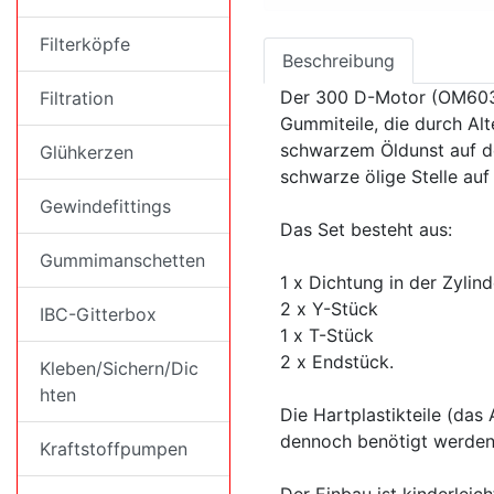
Filterköpfe
Beschreibung
Der 300 D-Motor (OM603) 
Filtration
Gummiteile, die durch Alt
schwarzem Öldunst auf d
Glühkerzen
schwarze ölige Stelle au
Gewindefittings
Das Set besteht aus:
Gummimanschetten
1 x Dichtung in der Zyli
2 x Y-Stück
IBC-Gitterbox
1 x T-Stück
2 x Endstück.
Kleben/Sichern/Dic
hten
Die Hartplastikteile (da
dennoch benötigt werden,
Kraftstoffpumpen