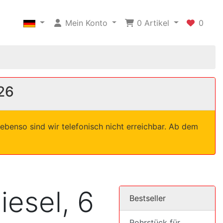
Mein Konto
0
Artikel
0
26
ebenso sind wir telefonisch nicht erreichbar. Ab dem
iesel, 6
Bestseller
Rohrstück für