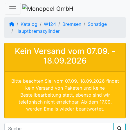
Startseite
Katalog
W124
Bremsen
Sonstige
Hauptbremszylinder
Kein Versand vom 07.09. -
18.09.2026
Bitte beachten Sie: vom 07.09.-18.09.2026 findet
kein Versand von Paketen und keine
Bestellbearbeitung statt, ebenso sind wir
telefonisch nicht erreichbar. Ab dem 17.09.
werden Emails wieder beantwortet.